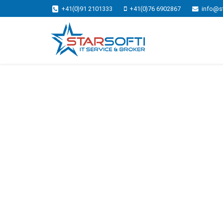
+41(0)91 2101333
+41(0)76 6902867
info@s