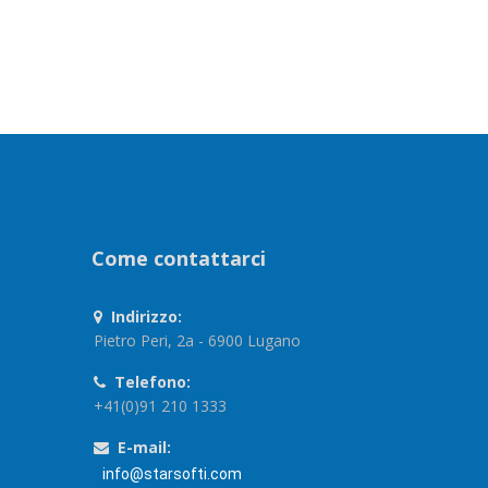
Come contattarci
Indirizzo:
Pietro Peri, 2a - 6900 Lugano
Telefono:
+41(0)91 210 1333
E-mail:
info@starsofti.com